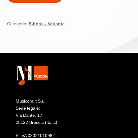
(Inglese)
–
Bizet
Carmen
Categoria:
E-book - Variante
quantità
Musicom.it S.r.l.
Sede legale:
Via Dante, 17
25122 Brescia (Italia)
P. IVA 03021010982