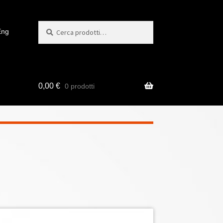
Cerca
Cerca:
Eng
0,00
€
0 prodotti