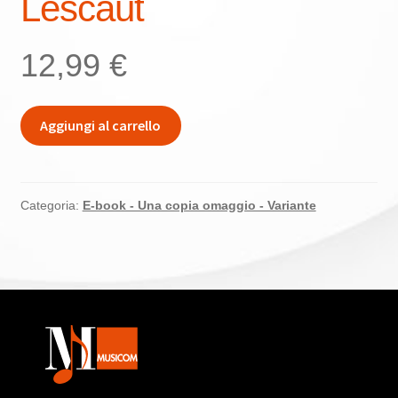
Lescaut
12,99
€
EPUB
Aggiungi al carrello
(Inglese)
–
Puccini
Manon
Categoria:
E-book - Una copia omaggio - Variante
Lescaut
quantità