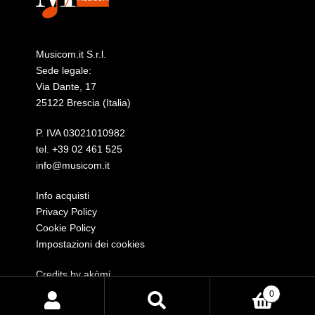
Musicom.it S.r.l.
Sede legale:
Via Dante, 17
25122 Brescia (Italia)
P. IVA 03021010982
tel.
+39 02 461 525
info@musicom.it
Info acquisti
Privacy Policy
Cookie Policy
Impostazioni dei cookies
Credits by
akòmi
0
Cerca
Cerca: