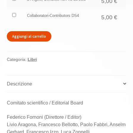
5,00
€
articolo
un'unità
di
Acquista
Collaboratori-Contributors DS4
5,00
€
questo
un'unità
articolo
di
questo
Aggiungi al carrello
articolo
Categoria:
Libri
Descrizione
Comitato scientifico / Editorial Board
Federico Fornoni (Direttore / Editor)
Livio Aragona, Francesco Bellotto, Paolo Fabbri, Anselm
Gerhard, Francesco Izzo, Luca Zoppelli