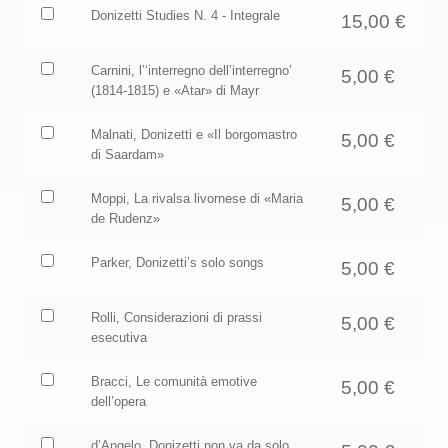
Acquista
Donizetti Studies N. 4 - Integrale
15,00
€
un'unità
di
Acquista
Carnini, l’‘interregno dell’interregno’
5,00
€
questo
un'unità
(1814-1815) e «Atar» di Mayr
articolo
di
questo
Acquista
Malnati, Donizetti e «Il borgomastro
5,00
€
articolo
un'unità
di Saardam»
di
questo
Acquista
Moppi, La rivalsa livornese di «Maria
5,00
€
articolo
un'unità
de Rudenz»
di
questo
Acquista
Parker, Donizetti’s solo songs
5,00
€
articolo
un'unità
di
Acquista
Rolli, Considerazioni di prassi
5,00
€
questo
un'unità
esecutiva
articolo
di
questo
Acquista
Bracci, Le comunità emotive
5,00
€
articolo
un'unità
dell’opera
di
questo
Acquista
d’Angelo, Donizetti non va da solo